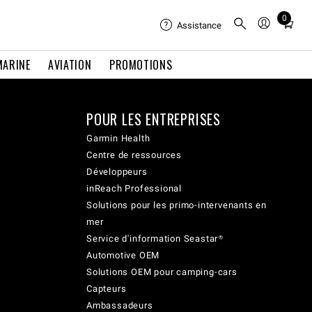
0
Total
Assistance
items
in
MARINE
AVIATION
PROMOTIONS
cart:
0
POUR LES ENTREPRISES
Garmin Health
Centre de ressources
Développeurs
inReach Professional
Solutions pour les primo-intervenants en
mer
Service d'information Seastar®
Automotive OEM
Solutions OEM pour camping-cars
Capteurs
Ambassadeurs