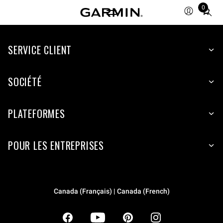
0
Total
items
in
SERVICE CLIENT
cart:
0
SOCIÉTÉ
PLATEFORMES
POUR LES ENTREPRISES
Canada (Français) | Canada (French)