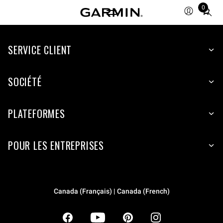
0
Total
items
in
SERVICE CLIENT
cart:
0
SOCIÉTÉ
PLATEFORMES
POUR LES ENTREPRISES
Canada (Français) | Canada (French)