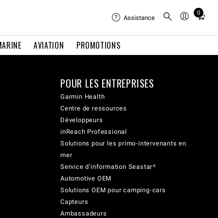
0
Total
Assistance
items
in
MARINE
AVIATION
PROMOTIONS
cart:
0
POUR LES ENTREPRISES
Garmin Health
Centre de ressources
Développeurs
inReach Professional
Solutions pour les primo-intervenants en
mer
Service d'information Seastar®
Automotive OEM
Solutions OEM pour camping-cars
Capteurs
Ambassadeurs