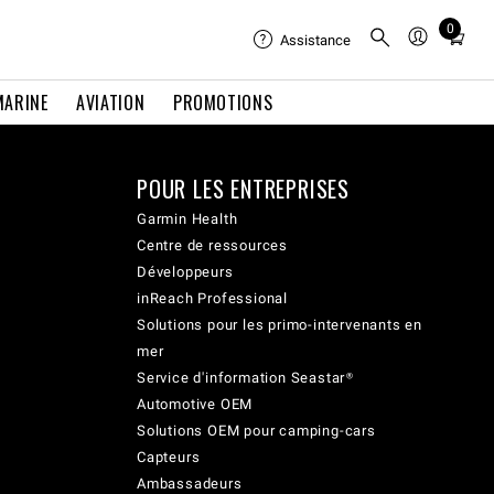
0
Total
Assistance
items
in
MARINE
AVIATION
PROMOTIONS
cart:
0
POUR LES ENTREPRISES
Garmin Health
Centre de ressources
Développeurs
inReach Professional
Solutions pour les primo-intervenants en
mer
Service d'information Seastar®
Automotive OEM
Solutions OEM pour camping-cars
Capteurs
Ambassadeurs