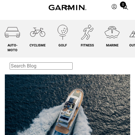
0
Total
items
in
cart:
0
AUTO-
CYCLISME
GOLF
FITNESS
MARINE
OU
MOTO