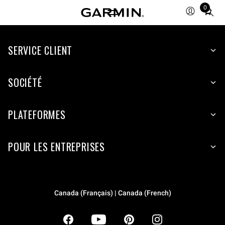
0
Total
items
in
SERVICE CLIENT
cart:
0
SOCIÉTÉ
PLATEFORMES
POUR LES ENTREPRISES
Canada (Français) | Canada (French)