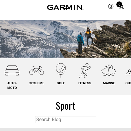
0
Total
items
in
cart:
0
AUTO-
CYCLISME
GOLF
FITNESS
MARINE
OU
MOTO
Sport