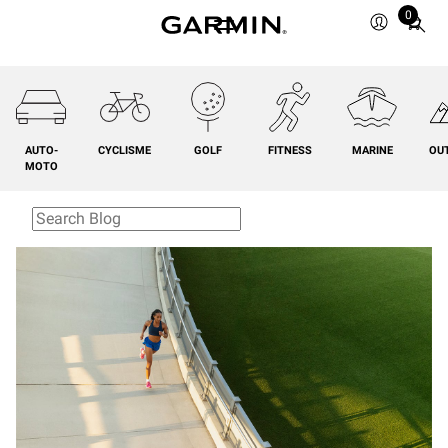
0
Total
items
in
cart:
0
AUTO-
CYCLISME
GOLF
FITNESS
MARINE
OU
MOTO