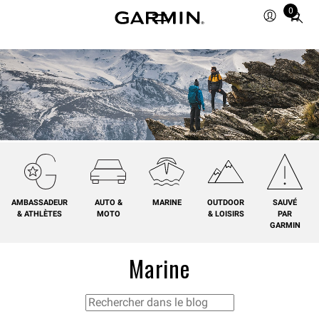
0
Total
items
in
cart:
0
AMBASSADEUR
AUTO &
MARINE
OUTDOOR
SAUVÉ
& ATHLÈTES
MOTO
& LOISIRS
PAR
GARMIN
Marine