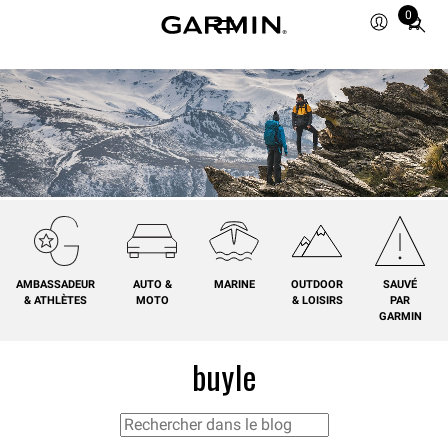
0
Total
items
in
cart:
0
AMBASSADEUR
AUTO &
MARINE
OUTDOOR
SAUVÉ
& ATHLÈTES
MOTO
& LOISIRS
PAR
GARMIN
buyle