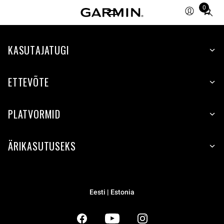
0
Total
items
in
KASUTAJATUGI
cart:
0
ETTEVÕTE
PLATVORMID
ÄRIKASUTUSEKS
Eesti | Estonia