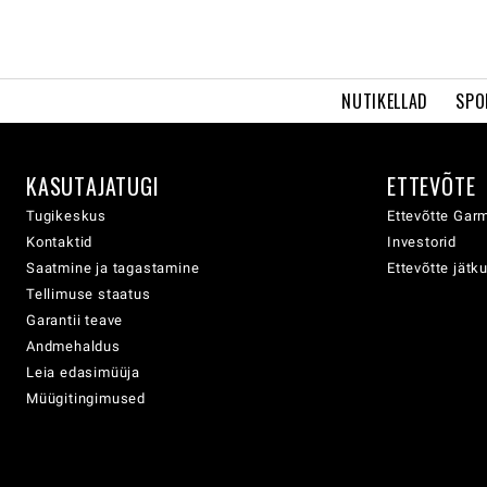
NUTIKELLAD
SPO
KASUTAJATUGI
ETTEVÕTE
Tugikeskus
Ettevõtte Garm
Kontaktid
Investorid
Saatmine ja tagastamine
Ettevõtte jätk
Tellimuse staatus
Garantii teave
Andmehaldus
Leia edasimüüja
Müügitingimused