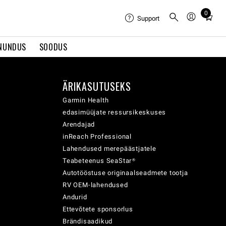
0
Total
Support
items
in
NUNDUS
SOODUS
cart:
0
ÄRIKASUTUSEKS
Garmin Health
edasimüüjate ressursikeskuses
Arendajad
inReach Professional
Lahendused merepäästjatele
Teabeteenus SeaStar®
Autotööstuse originaalseadmete tootja
RV OEM-lahendused
Andurid
Ettevõtete sponsorlus
Brändisaadikud