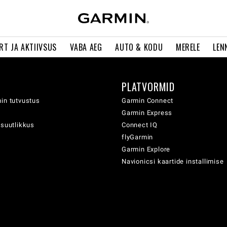
RT JA AKTIIVSUS
VABA AEG
AUTO & KODU
MERELE
LEN
PLATVORMID
in tutvustus
Garmin Connect
Garmin Express
usuutlikkus
Connect IQ
flyGarmin
Garmin Explore
Navionicsi kaartide installimise