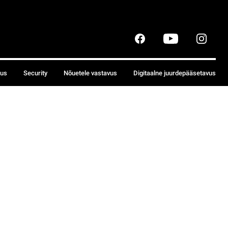
sus
Security
Nõuetele vastavus
Digitaalne juurdepääsetavus