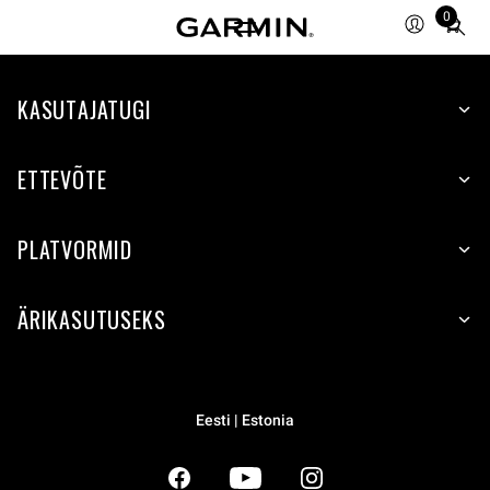
0
Total
items
in
KASUTAJATUGI
cart:
0
ETTEVÕTE
PLATVORMID
ÄRIKASUTUSEKS
Eesti | Estonia