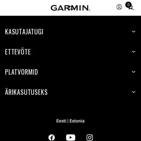
0
Total
items
in
KASUTAJATUGI
cart:
0
ETTEVÕTE
PLATVORMID
ÄRIKASUTUSEKS
Eesti | Estonia