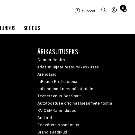
0
Total
Support
items
in
NUNDUS
SOODUS
cart:
0
ÄRIKASUTUSEKS
Garmin Health
edasimüüjate ressursikeskuses
Arendajad
inReach Professional
Lahendused merepäästjatele
Teabeteenus SeaStar®
Autotööstuse originaalseadmete tootja
RV OEM-lahendused
Andurid
Ettevõtete sponsorlus
Brändisaadikud