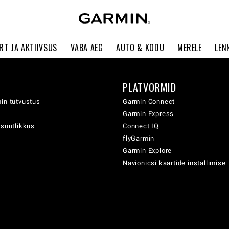
RT JA AKTIIVSUS
VABA AEG
AUTO & KODU
MERELE
LEN
PLATVORMID
in tutvustus
Garmin Connect
Garmin Express
usuutlikkus
Connect IQ
flyGarmin
Garmin Explore
Navionicsi kaartide installimise