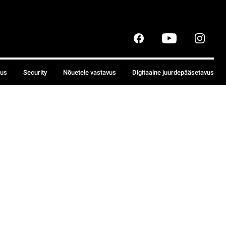
sus
Security
Nõuetele vastavus
Digitaalne juurdepääsetavus