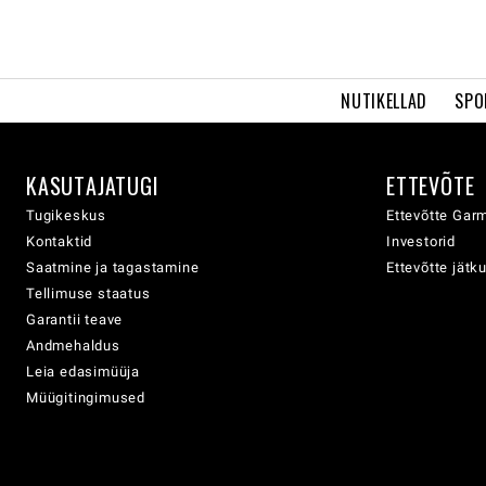
NUTIKELLAD
SPO
KASUTAJATUGI
ETTEVÕTE
Tugikeskus
Ettevõtte Garm
Kontaktid
Investorid
Saatmine ja tagastamine
Ettevõtte jätk
Tellimuse staatus
Garantii teave
Andmehaldus
Leia edasimüüja
Müügitingimused