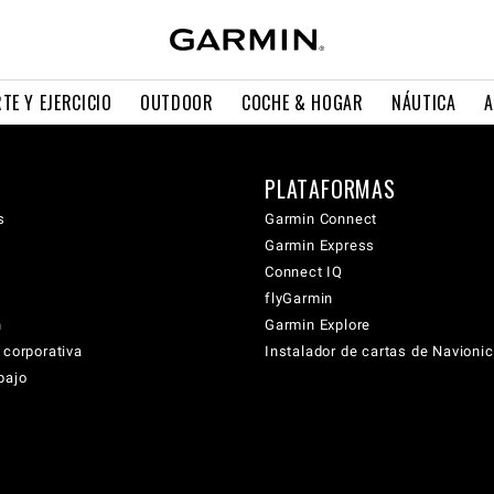
TE Y EJERCICIO
OUTDOOR
COCHE & HOGAR
NÁUTICA
A
PLATAFORMAS
s
Garmin Connect
Garmin Express
Connect IQ
flyGarmin
n
Garmin Explore
 corporativa
Instalador de cartas de Navioni
bajo