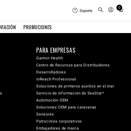
0
Total
Soporte
items
in
VIACIÓN
PROMOCIONES
cart:
0
PARA EMPRESAS
Garmin Health
Centro de Recursos para Distribuidores
Desarrolladores
inReach Professional
Soluciones de primeros auxilios en el mar
cs
Servicio de información de SeaStar®
Automoción OEM
Soluciones OEM para caravanas
Sensores
Patrocinios corporativos
Embajadores de marca