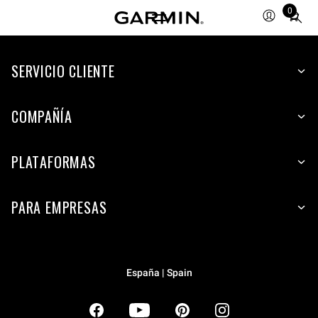
0
Total
items
in
SERVICIO CLIENTE
cart:
0
COMPAÑÍA
PLATAFORMAS
PARA EMPRESAS
España | Spain