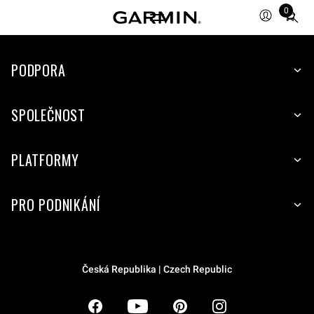
0
Total
items
in
PODPORA
cart:
0
SPOLEČNOST
PLATFORMY
PRO PODNIKÁNÍ
Česká Republika | Czech Republic