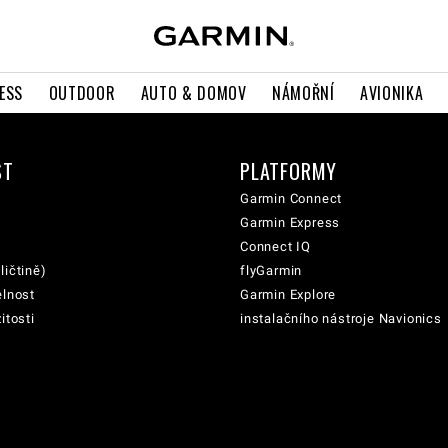
ESS
OUTDOOR
AUTO & DOMOV
NÁMOŘNÍ
AVIONIKA
ST
PLATFORMY
Garmin Connect
Garmin Express
Connect IQ
ličtině)
flyGarmin
elnost
Garmin Explore
itosti
instalačního nástroje Navionics