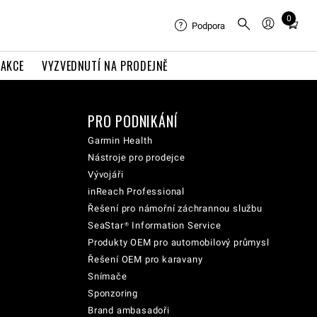
0
Total
Podpora
items
in
AKCE
VYZVEDNUTÍ NA PRODEJNĚ
cart:
0
PRO PODNIKÁNÍ
Garmin Health
Nástroje pro prodejce
Vývojáři
inReach Professional
Řešení pro námořní záchrannou službu
SeaStar® Information Service
Produkty OEM pro automobilový průmysl
Řešení OEM pro karavany
Snímače
Sponzoring
Brand ambasadoři