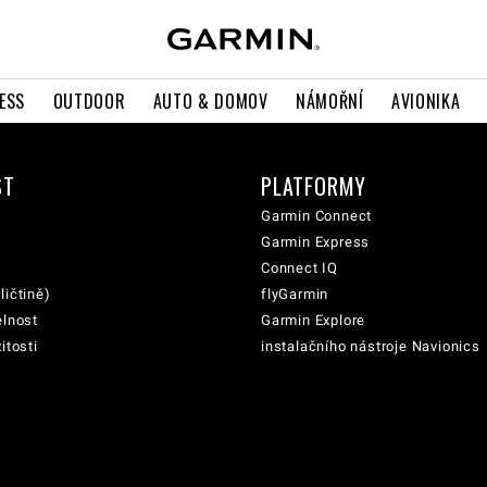
ESS
OUTDOOR
AUTO & DOMOV
NÁMOŘNÍ
AVIONIKA
ST
PLATFORMY
Garmin Connect
Garmin Express
Connect IQ
ličtině)
flyGarmin
elnost
Garmin Explore
itosti
instalačního nástroje Navionics