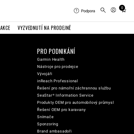
0
Total
Podpora
items
in
AKCE
VYZVEDNUTÍ NA PRODEJNĚ
cart:
0
PRO PODNIKÁNÍ
Garmin Health
Nástroje pro prodejce
Vývojáři
inReach Professional
Řešení pro námořní záchrannou službu
SeaStar® Information Service
Produkty OEM pro automobilový průmysl
Řešení OEM pro karavany
Snímače
Sponzoring
Brand ambasadoři