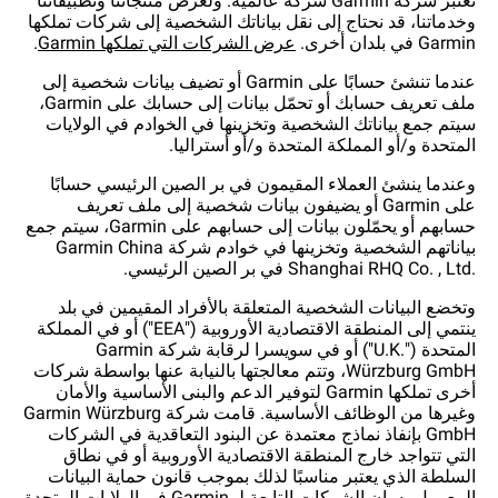
تُعتبر شركة Garmin شركة عالمية. ولعرض منتجاتنا وتطبيقاتنا
وخدماتنا، قد نحتاج إلى نقل بياناتك الشخصية إلى شركات تملكها
Garmin في بلدان أخرى.
عرض الشركات التي تملكها Garmin
.
عندما تنشئ حسابًا على Garmin أو تضيف بيانات شخصية إلى
ملف تعريف حسابك أو تحمّل بيانات إلى حسابك على Garmin،
سيتم جمع بياناتك الشخصية وتخزينها في الخوادم في الولايات
المتحدة و/أو المملكة المتحدة و/أو أستراليا.
وعندما ينشئ العملاء المقيمون في بر الصين الرئيسي حسابًا
على Garmin أو يضيفون بيانات شخصية إلى ملف تعريف
حسابهم أو يحمّلون بيانات إلى حسابهم على Garmin، سيتم جمع
بياناتهم الشخصية وتخزينها في خوادم شركة Garmin China
Shanghai RHQ Co. , Ltd.‎ في بر الصين الرئيسي.
وتخضع البيانات الشخصية المتعلقة بالأفراد المقيمين في بلد
ينتمي إلى المنطقة الاقتصادية الأوروبية ("EEA") أو في المملكة
المتحدة ("U.K.‎") أو في سويسرا لرقابة شركة Garmin
Würzburg GmbH، وتتم معالجتها بالنيابة عنها بواسطة شركات
أخرى تملكها Garmin لتوفير الدعم والبنى الأساسية والأمان
وغيرها من الوظائف الأساسية. قامت شركة Garmin Würzburg
GmbH بإنفاذ نماذج معتمدة عن البنود التعاقدية في الشركات
التي تتواجد خارج المنطقة الاقتصادية الأوروبية أو في نطاق
السلطة الذي يعتبر مناسبًا لذلك بموجب قانون حماية البيانات
المعمول به. إن الشركات التابعة لـ Garmin في الولايات المتحدة