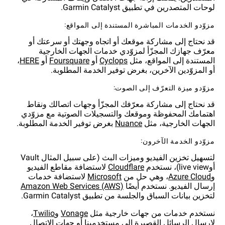
لوحات المتصدرين في تطبيق Garmin Catalyst.
مزوّدو الخدمات المباشرة المستندة إلى المواقع:
قد نحتاج إلى مشاركة موقعك أو اتجاه وجهتك أو سرعتك أو
معرّف جهازك المجزّأ لمزوّدي خدمات الجهات الخارجية
المستندة إلى المواقع، مثل
أو
أو
،
أو المزوّدين الآخرين، بغرض توفير الخدمة المطلوبة.
مزوّدو ميزة التعرّف إلى الصوت:
قد نحتاج إلى مشاركة معرّفك المجزّأ وجهات اتصالك ونقاط
اهتمامك المحفوظة وموقعك والتسجيلات الصوتية مع مزوّدي
الجهات الخارجية، مثل
بغرض توفير الخدمة المطلوبة.
مزوّدو الخدمة الآخرون:
لتسهيل تخزين الفيديو وميزات البث (على سبيل المثال Vault
أوlive view)، نستخدم
لاستضافة مقاطع الفيديو
و
، وهي حل من
لاستضافة خدمات
إرسال الفيديو. نستخدم أيضًا
لتخزين بيانات السباق والجلسة من تطبيق Garmin Catalyst.
نستخدم خدمات من جهات خارجية مثل
و
،
لإرسال الرسائل القصيرة إلى مستخدمينا أو جهات الاتصال