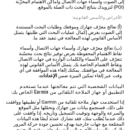
إلى الصوت وأسماء جهات الاتصال وأماكن الاهتمام المخزّنة
(POI) لتزويدك بنتائج البحث ذات الصلة بالموقع.
الأغراض والأسس القانونية:
(أ) نعالج معرّف جهازك وموقعك وطلبات البحث المستندة
إلى الصوت بغرض إكمال عمليات البحث التي طلبتها. يتمثل
الأساس القانوني لهذه المعالجة في تنفيذ عقد ما.
(ب) نعالج معرّف جهازك وأسماء جهات الاتصال وأسماء
نقاط الاهتمام المحفوظة بغرض توفير نتائج بحث محسّنة
تتعرّف على الأسماء والكلمات الواردة في جهات الاتصال
ونقاط الاهتمام الخاصة بك. يتمثل الأساس القانوني لهذه
المعالجة في موافقتك. يمكنك إلغاء هذه الموافقة في أي
وقت عبر إلغاء تمكين الميزة ضمن
الإعدادات
.
البيانات الشخصية التي تتم معالجتها عندما تستخدم
التطبيق أو جهاز الملاحة التلقائي من Garmin الخاص بك:
إذا استخدمت جهاز ملاحة تلقائية من Garmin أو تطبيقها ووافقت
على ذلك، فسنجمع بيانات من جهازك ونحمّلها مثل الموقع
والسرعة والوجهة وتوقيت التسجيل وتاريخه. إذا وافقت على
ذلك عندما يُطلب منك، فقد نشارك عندئذ أيضًا هذه البيانات
المجمّعة مع جهات خارجية بهدف تحسين جودة حركة المرور
والركن والميزات الأخرى الممكّنة بواسطة مزوّدي المحتوى.