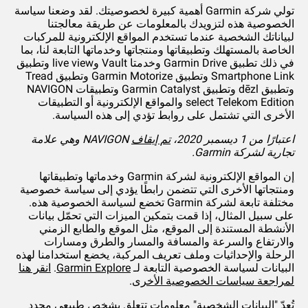
تولي شركة Garmin أهمية كبيرة لخصوصيتك. لقد وضعنا سياسة
الخصوصية هذه لتزويدك بالمعلومات عن طريقة معالجتنا
لبياناتك الشخصية عندما تستخدم المواقع الإلكترونية للمركبات
الخاصة بالمستهلك وتطبيقاتها ومنتجاتها وخدماتها التابعة لنا، بما
في ذلك تطبيق Garmin Drive وخدمتا Vault وlive view وتطبيق
Smartphone Link وتطبيق Garmin Motorize وتطبيق Tread
وتطبيق dēzl وتطبيق Garmin Catalyst وتطبيقات NAVIGON
select Telekom Edition والمواقع الإلكترونية أو التطبيقات
الأخرى التي تشتمل على روابط تؤدي إلى هذه السياسة.
اعتبارًا من 1 ديسمبر 2020،
تم إيقاف
NAVIGON وهي علامة
تجارية لشركة Garmin.
إن المواقع الإلكترونية لشركة Garmin وخدماتها وتطبيقاتها
ومنتجاتها الأخرى التي تتضمن رابطًا يؤدي إلى سياسة خصوصية
مختلفة تابعة لشركة Garmin تخضع لسياسة الخصوصية هذه.
على سبيل المثال، إذا قمت بتمكين الميزات التي تحمّل بيانات
الأنشطة المستندة إلى الموقع، مثل الموقع والطابع الزمني
والارتفاع والسرعة والمسافة والمسار والطرق ومسارات
الرحلة والإحداثيات وملف تعريف المركبة، يخضع استخدامنا لهذه
البيانات لسياسة الخصوصية التابعة لـ
Garmin Explore
.
انقر هنا
لمراجعة سياسات الخصوصية الأخرى
.
تُعدّ "البيانات الشخصية" معلومات تتعلق بشخص طبيعي محدد