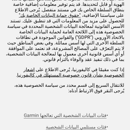
الهوية أو قابل لتحديدها. قد يتم توفير معلومات إضافية خاصة
بنطاق السلطة الخاص بك في مستند منفصل. يُرجى الاطلاع
على سياستنا الإضافية،
"حقوق حماية البيانات الخاصة بك"
للحصول على مزيد من المعلومات التي قد تنطبق عليك. تستند
الأسس القانونية لمعالجة البيانات الشخصية المحددة في سياسة
الخصوصية هذه إلى اللائحة العامة لحماية البيانات الخاصة
بالاتحاد الأوروبي ("GDPR") والقوانين الموجودة في نطاقات
السلطة الأخرى التي لها أسس مماثلة. وفي بعض المناطق حيث
لا يتم التعرّف على المصالح المشروعة، قد نعتمد على الموافقة
أو أي أسس قانونية أخرى معمول بها لمعالجة البيانات الشخصية،
بما في ذلك تنفيذ عقد والوفاء بالتزام قانوني.
إذا كنت مقيمًا في كاليفورنيا، يُرجى الاطلاع على
إشعار
الخصوصية بشأن قانون خصوصية المستهلك في كاليفورنيا
.
للانتقال السريع إلى قسم محدد من سياسة الخصوصية هذه،
يُرجى النقر فوق الارتباط أدناه:
فئات البيانات الشخصية التي تعالجها Garmin
فئات مستلمي البيانات الشخصية