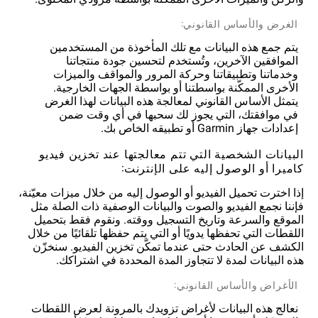
الغرض والأساس القانوني:
يتم جمع هذه البيانات مع تلك المأخوذة من المستخدمين
الموافقين الآخرين، وتُستخدم لتحسين جودة منتجاتنا
وخدماتنا وتطبيقاتنا وحركة المرور والمواقف والميزات
الأخرى الممكّنة بواسطتنا أو بواسطة الجهات الخارجية.
يتمثل الأساس القانوني لمعالجة هذه البيانات لهذا الغرض
في موافقتك، التي يجوز لك سحبها في أي وقت ضمن
إعدادات جهاز Garmin أو تطبيقه الخاص بك.
البيانات الشخصية التي تتم معالجتها عند تخزين فيديو
كاميرا أو الوصول إليه على الإنترنت:
إذا اخترت تحميل الفيديو أو الوصول إليه من خلال ميزات معيّنة،
فإننا نجمع الفيديو والصوت والبيانات الوصفية ذات الصلة مثل
الموقع والسرعة وتاريخ التسجيل ووقته. ونقوم فقط بتحميل
اللقطات التي تحفظها يدويًا أو التي يتم حفظها تلقائيًا من خلال
الكشف عن الحادث حتى عندما تمكّن تخزين الفيديو. سنخزّن
هذه البيانات لمدة لا تتجاوز المدة المحددة في اشتراكك.
الأغراض والأساس القانوني:
نعالج هذه البيانات لأغراض تزويدك بالمرونة لعرض اللقطات