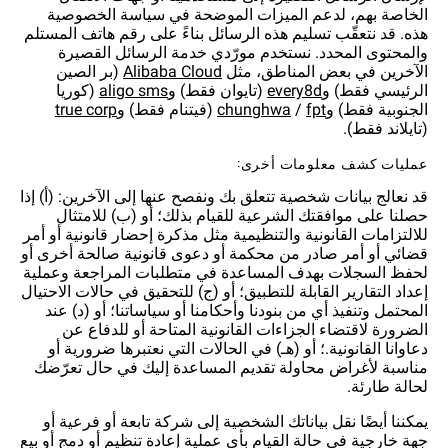
الخاصة بهم، لدعم الميزات الموضحة في سياسة الخصوصية
هذه. قد نتعقّب تسليم هذه الرسائل بناءً على رقم هاتف المستلم
والمحتوى المحدد. نستخدم مورّدي خدمة الرسائل القصيرة
الآخرين في بعض المناطق، مثل
(بر الصين
الرئيسي فقط) و
(تايوان فقط) و
(كوريا
الجنوبية فقط) و
/
(فيتنام فقط) و
(تايلاند فقط).
عمليات كشف معلومات أخرى:
قد نعالج بيانات شخصية تتعلق بك ونفصح عنها إلى الآخرين: (أ) إذا
حصلنا على موافقتك الشرعية للقيام بذلك؛ أو (ب) للامتثال
للالتزامات القانونية والتنظيمية مثل مذكرة إحضار قانونية أو أمر
قضائي أو أمر صادر من محكمة أو دعوى قانونية صالحة أخرى أو
لحفظ السجلات بهدف المساعدة في متطلبات المراجعة وعملية
إعداد التقارير القابلة للتطبيق؛ أو (ج) للتحقيق في حالات الاحتيال
المحتمل وتنفيذ أي من بنودنا وأحكامنا أو سياساتنا؛ أو (د) عند
الضرورة لاقتضاء الجزاءات القانونية المتاحة أو للدفاع عن
دعاوانا القانونية.؛ أو (هـ) في الحالات التي نعتبرها ضرورية أو
مناسبة لأغراض محاولة تقديم المساعدة إليك في حال تعرّضك
لحالة طارئة.
يمكننا أيضًا نقل بياناتك الشخصية إلى شركة تابعة أو فرعية أو
جهة خارجية في حالة القيام بأي عملية إعادة تنظيم أو دمج أو بيع