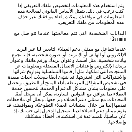
يتم استخدام هذه المعلومات لتخصيص ملفك التعريفي إذا
كنت ترغب في ذلك. يتمثل الأساس القانوني لمعالجة هذه
المعلومات في موافقتك. يمكنك إلغاء موافقتك عبر حذف
هذه المعلومات من ملفك التعريفي.
البيانات الشخصية التي تتم معالجتها عندما تتواصل مع
Garmin:
عندما تتفاعل مع ممثلي دعم العملاء التابعين لنا عبر البريد
الإلكتروني أو الهاتف أو الإنترنت أو بصورة شخصية، فإننا نجمع
بيانات شخصية، مثل اسمك وعنوان بريدك ورقم هاتفك وعنوان
بريدك الإلكتروني وإعدادات الاتصال المفضلة ومعلومات عن
المنتجات التي تملكها، مثل أرقامها التسلسلية وتواريخ شرائها
والاشتراكات التي اشتريتها. قد ننشئ أيضًا سجلات أحداث مفيدة
في تشخيص المشاكل المرتبطة بأداء المنتج أو التطبيق، ونحصل
على معلومات بشأن مشاكل الدعم أو الخدمة. لتحسين خدمة
العملاء بما يتوافق مع القوانين السارية، يمكن أن نسجل أيضًا
المحادثات مع ممثلي دعم العملاء ونراجعها، ونحلل أي ملاحظات
تقدمها إلينا من خلال استبيانات العملاء التطوعيّة. وبموافقتك، قد
يقوم ممثلو دعم العملاء لدينا بتسجيل الدخول إلى حسابك، إذا
كان مناسبًا، للمساعدة في استكشاف أخطاء مشكلتك
وإصلاحها.
الأغراض والأسس القانونية: