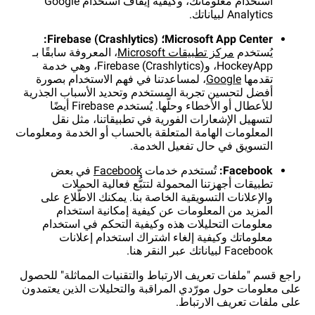
استخدام معلوماتك، وكيفية إيقاف استخدام Google
Analytics لبياناتك.
يُستخدم
مركز تطبيقات Microsoft
، المعروفة سابقًا بـ
HockeyApp، وFirebase (Crashlytics)، وهي خدمة
تقدمها
، لمساعدتنا في فهم الاستخدام بصورة
أفضل لتحسين تجربة المستخدم وتحديد الأسباب الجذرية
للأعطال أو الأخطاء وحلّها. يُستخدم Firebase أيضًا
لتسهيل الإشعارات الفورية في تطبيقاتنا، مثل نقل
المعلومات الهامة المتعلقة بالحساب أو الخدمة ومعلومات
التسويق في حال تفعيل الخدمة.
تُستخدم خدمات
في بعض
تطبيقات أجهزتنا المحمولة لتتبُّع فعالية الحملات
والإعلانات التسويقية الخاصة بنا. يمكنك الاطّلاع على
المزيد من المعلومات عن كيفية إمكانية استخدام
معلومات التحليلات هذه وكيفية التحكم في استخدام
معلوماتك وكيفية إلغاء اشتراك استخدام إعلانات
Facebook لبياناتك عبر النقر هنا.
راجع قسم "ملفات تعريف الارتباط والتقنيات المماثلة" للحصول
على معلومات حول مورّدي المراقبة والتحليلات الذين يعتمدون
على ملفات تعريف الارتباط.