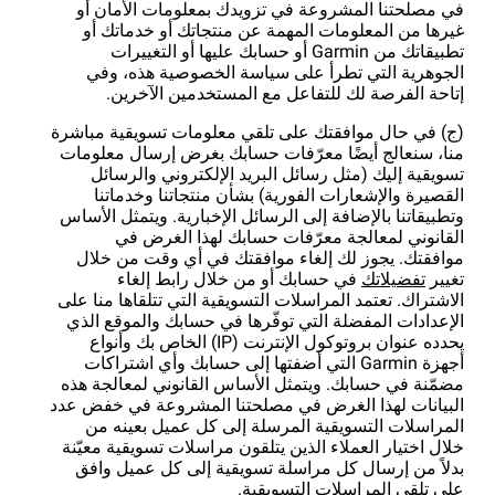
في مصلحتنا المشروعة في تزويدك بمعلومات الأمان أو
غيرها من المعلومات المهمة عن منتجاتك أو خدماتك أو
تطبيقاتك من Garmin أو حسابك عليها أو التغييرات
الجوهرية التي تطرأ على سياسة الخصوصية هذه، وفي
إتاحة الفرصة لك للتفاعل مع المستخدمين الآخرين.
(ج) في حال موافقتك على تلقي معلومات تسويقية مباشرة
منا، سنعالج أيضًا معرّفات حسابك بغرض إرسال معلومات
تسويقية إليك (مثل رسائل البريد الإلكتروني والرسائل
القصيرة والإشعارات الفورية) بشأن منتجاتنا وخدماتنا
وتطبيقاتنا بالإضافة إلى الرسائل الإخبارية. ويتمثل الأساس
القانوني لمعالجة معرّفات حسابك لهذا الغرض في
موافقتك. يجوز لك إلغاء موافقتك في أي وقت من خلال
تغيير
تفضيلاتك
في حسابك أو من خلال رابط إلغاء
الاشتراك. تعتمد المراسلات التسويقية التي تتلقاها منا على
الإعدادات المفضلة التي توفّرها في حسابك والموقع الذي
يحدده عنوان بروتوكول الإنترنت (IP) الخاص بك وأنواع
أجهزة Garmin التي أضفتها إلى حسابك وأي اشتراكات
مضمّنة في حسابك. ويتمثل الأساس القانوني لمعالجة هذه
البيانات لهذا الغرض في مصلحتنا المشروعة في خفض عدد
المراسلات التسويقية المرسلة إلى كل عميل بعينه من
خلال اختيار العملاء الذين يتلقون مراسلات تسويقية معيّنة
بدلاً من إرسال كل مراسلة تسويقية إلى كل عميل وافق
على تلقي المراسلات التسويقية.