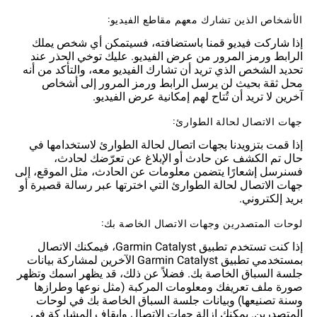
الأشخاص الذين تشارك معهم مقاطع الفيديو:
إذا شاركت فيديو قمنا باستضافته، فسيتمكن أي شخص يملك
الرابط ورمز المرور من عرض الفيديو. عليك توخي الحذر عند
تحديد الشخص الذي تريد أن تشارك الفيديو معه، والتأكد من أنه
محل ثقة بحيث لن يرسل الرابط ورمز المرور إلى أشخاص
آخرين لا تريد أن تُتاح لهم إمكانية عرض الفيديو.
جهات الاتصال لحالة الطوارئ:
إذا قمت بتزويدنا بجهات اتصال لحالة الطوارئ لاستخدامها في
حال تم الكشف عن حادث أو الإبلاغ عن تعرّضك لحادث،
فسنرسل إشعارًا يتضمن معلومات عن الحادث، مثل الموقع، إلى
جهات الاتصال لحالة الطوارئ التي اخترتها عبر رسالة قصيرة أو
بريد إلكتروني.
لوحات المتصدرين وجهات الاتصال الخاصة بك:
إذا كنت تستخدم تطبيق Garmin Catalyst، فيمكنك الاتصال
بمستخدمي تطبيق Garmin Catalyst الآخرين لمشاركة بيانات
جلسة السباق الخاصة بك. فضلاً عن ذلك، قد يظهر اسمك وتظهر
صورة ملف تعريفك ومعلومات المركبة (مثل نوعها وطرازها
وسنة تصنيعها) وبيانات جلسة السباق الخاصة بك في لوحات
المتصدرين. يمكنك إزالة جهات الاتصال وإيقاف المشاركة في