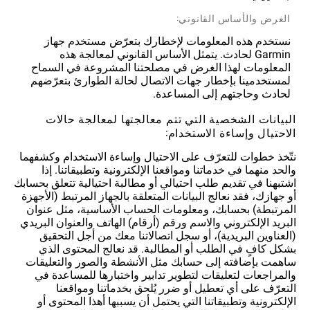
الغرض والأساس القانوني:
نستخدم هذه المعلومات لإخطارك بتعرّض مستخدم جهاز
Garmin لحادث. يتمثل الأساس القانوني لمعالجة هذه
المعلومات لهذا الغرض في مصلحتنا المشروعة في السماح
لمستخدمينا بإخطار جهات الاتصال لحالة الطوارئ بتعرّضهم
لحادث وحاجتهم إلى المساعدة.
البيانات الشخصية التي تتم معالجتها لمعالجة حالات
الاحتيال وإساءة الاستخدام:
نتّخذ خطوات للتعرّف على الاحتيال وإساءة الاستخدام وكشفهما
والحد منهما في خدماتنا ومواقعنا الإلكترونية وتطبيقاتنا. إذا
اشتبهنا في تقديم طلب احتيالي أو مطالبة احتيالية تتعلق بحسابك
أو جهازك، فقد نعالج البيانات المتعلقة بالجهاز المرتبط (الأجهزة
المرتبطة) بحسابك، ومعلومات الحساب الأساسية، مثل عنوان
البريد الإلكتروني والاسم ورقم (أرقام) الهاتف والعنوان البريدي
(العناوين البريدية)، أو سجل اتصالاتنا معك من أجل التحقيق
بشكل كافٍ في الطلب أو المطالبة. قد نعالج المحتوى الذي
ساهمت بإضافته إلى حسابك مثل الأنشطة والصور والتعليقات
والمراجعات لتعليقات لتطوير تدابير واختبارها للمساعدة في
التعرّف على أي تعطيل أو ضرر يُلحق بخدماتنا ومواقعنا
الإلكترونية وتطبيقاتنا التي يحتمل أن يسببها أهذا المحتوى أو