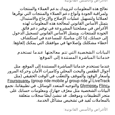
نعالج هذه المعلومات لتزويدك بدعم العملاء والمنتجات
ولمراقبة الجودة وأنواع دعم العملاء والمنتجات التي نوفّرها
لعملائنا ولتسهيل عمليات الإصلاح والإرجاع والاستبدال.
يتمثل الأساس القانوني لمعالجة هذه المعلومات لهذه
الأغراض في مصلحتنا المشروعة في توفير دعم فائق
الجودة للمنتجات. ويتمثل الأساس القانوني لتسجيل الدخول
إلى حسابك، إذا كان مناسبًا، للمساعدة في استكشاف
أخطاء مشكلتك وإصلاحها في موافقتك التي يمكنك إلغاؤها.
البيانات الشخصية التي تتم معالجتها عندما تستخدم
خدماتنا المباشرة المستندة إلى الموقع:
عندما تستخدم خدماتنا المباشرة المستندة إلى الموقع، مثل
أحوال الطقس والبحث المحلي وكاميرات الأمان وحركة المرور
وأسعار الوقود والموقف والتعقّب في الوقت الحقيقي (مثل
LiveTrack أو group ride أو group ride mobile) و
و
و
والتوجيه المتعدد الوسائل، في تطبيقاتنا، نجمع
البيانات الشخصية مثل معرّف جهازك ومعلومات حسابك على
متجر التطبيقات وموقعك. قد ننشئ أيضًا سجلات متعلقة
بالمعاملات تُفيد في تشخيص مشاكل الخدمة.
الأغراض والأسس القانونية: