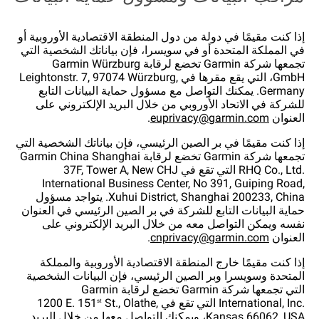
إذا كنت مقيمًا في دولة من دول المنطقة الاقتصادية الأوروبية أو
في المملكة المتحدة أو في سويسرا، فإن بياناتك الشخصية التي
تجمعها شركة Garmin تخضع لرقابة Garmin Würzburg
GmbH، التي يقع مقرها في Leightonstr. 7, 97074 Würzburg,
Germany. يمكنك التواصل مع مسؤول حماية البيانات التابع
للشركة في الاتحاد الأوروبي من خلال البريد الإلكتروني على
العنوان
euprivacy@garmin.com
.
إذا كنت مقيمًا في بر الصين الرئيسي، فإن بياناتك الشخصية التي
تجمعها شركة Garmin تخضع لرقابة Garmin China Shanghai
RHQ Co., Ltd.‎ التي تقع في 37F, Tower A, New CHJ
International Business Center, No 391, Guiping Road,
Xuhui District, Shanghai 200233, China. يتواجد مسؤول
حماية البيانات التابع للشركة في بر الصين الرئيسي في العنوان
نفسه ويمكن التواصل معه من خلال البريد الإلكتروني على
العنوان
cnprivacy@garmin.com
.
إذا كنت مقيمًا خارج المنطقة الاقتصادية الأوروبية والمملكة
المتحدة وسويسرا وبر الصين الرئيسي، فإن البيانات الشخصية
التي تجمعها شركة Garmin تخضع لرقابة Garmin
International, Inc.‎ التي تقع في ‎1200 E. 151
St., Olathe,
st
Kansas 66062, USA، ويمكنك التواصل معها من خلال البريد