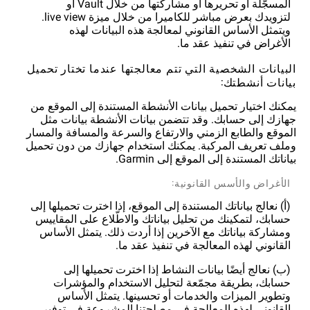
المسجّلة أو تحريرها أو مشاركتها من خلال Vault أو
لتزويدك بعرض مباشر للكاميرا من خلال ميزة live view.
ويتمثل الأساس القانوني لمعالجة هذه البيانات لهذه
الأغراض في تنفيذ عقد ما.
البيانات الشخصية التي تتم معالجتها عندما تختار تحميل
بيانات أنشطتك:
يمكنك اختيار تحميل بيانات الأنشطة المستندة إلى الموقع من
جهازك إلى حسابك. وقد تتضمن بيانات الأنشطة بيانات مثل
الموقع والطابع الزمني والارتفاع والسرعة والمسافة والمسار
وملف تعريف المركبة. يمكنك استخدام جهازك من دون تحميل
بياناتك المستندة إلى الموقع إلى Garmin.
الأغراض والأسس القانونية:
(أ) نعالج بياناتك المستندة إلى الموقع، إذا اخترت تحميلها إلى
حسابك، لتمكينك من تحليل بياناتك والاطّلاع على المقاييس
ومشاركة بياناتك مع الآخرين إذا أردت ذلك. يتمثل الأساس
القانوني لهذه المعالجة في تنفيذ عقد ما.
(ب) نعالج أيضًا بيانات النشاط إذا اخترت تحميلها إلى
حسابك، بطريقة مجمّعة لتحليل الاستخدام والمؤشرات
وتطوير الميزات والخدمات أو تحسينها. يتمثل الأساس
القانوني لهذه المعالجة في مصلحتنا المشروعة في توفير