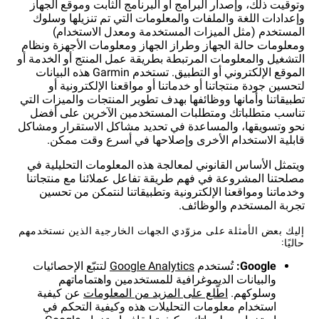
وتوقيت ذلك، وإصدار البرامج أو البرنامج الثابت وموقع الجهاز
وإعدادات اللغة والملفات والمعلومات التي تم تنزيلها وسلوك
المستخدم (مثل الميزات المستخدمة ومعدل الاستخدام)
ومعلومات حالة الجهاز وطراز الجهاز ومعلومات الأجهزة ونظام
التشغيل والمعلومات المرتبطة بطريقة عمل المنتج أو الخدمة أو
الموقع الإلكتروني أو التطبيق. تستخدم Garmin هذه البيانات
لتحسين جودة منتجاتنا أو خدماتنا أو مواقعنا الإلكترونية أو
تطبيقاتنا وأمانها ووظائفها بهدف تطوير المنتجات والميزات التي
تناسب متطلباتك ومتطلبات المستخدمين الآخرين على أفضل
نحو وتسويقها، والمساعدة في تحديد مشاكل الاستقرار ومشاكل
قابلية الاستخدام الأخرى وإصلاحها في أسرع وقت ممكن.
ويتمثل الأساس القانوني لمعالجة هذه المعلومات التحليلية في
مصلحتنا المشروعة في فهم طريقة تفاعل عملائنا مع منتجاتنا
وخدماتنا ومواقعنا الإلكترونية وتطبيقاتنا لنتمكن من تحسين
تجربة المستخدم والوظائف.
إليك بعض الأمثلة على مزوّدي الجهات الخارجية الذين نستخدمهم
حاليًا:
تُستخدم
لتتبّع الإحصائيات
والبيانات الديموغرافية للمستخدمين واهتماماتهم
وسلوكهم.
اطّلع على المزيد من المعلومات
عن كيفية
استخدام معلومات التحليلات هذه وكيفية التحكم في