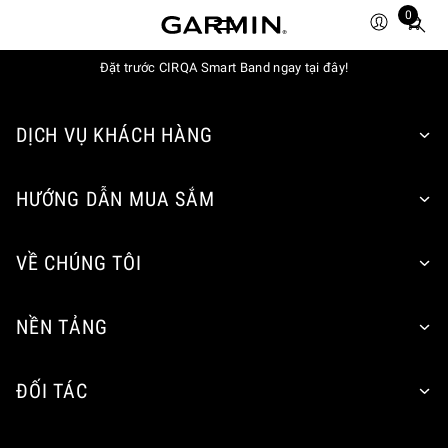
0
Total
items
Đặt trước CIRQA Smart Band ngay tại đây!
in
cart:
0
DỊCH VỤ KHÁCH HÀNG
HƯỚNG DẪN MUA SẮM
VỀ CHÚNG TÔI
NỀN TẢNG
ĐỐI TÁC