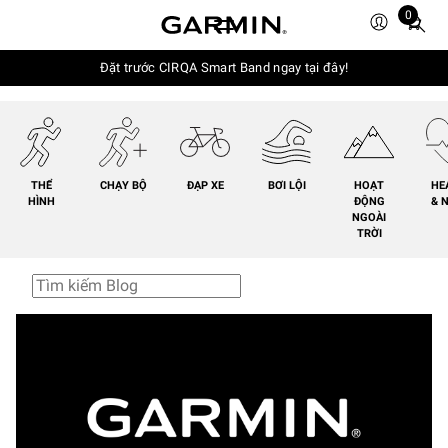
0
Total
items
in
Đặt trước CIRQA Smart Band ngay tại đây!
cart:
0
THỂ
CHẠY BỘ
ĐẠP XE
BƠI LỘI
HOẠT
HE
HÌNH
ĐỘNG
& 
NGOÀI
TRỜI