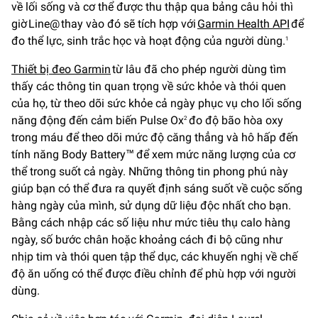
về lối sống và cơ thể được thu thập qua bảng câu hỏi thì
giờ Line@ thay vào đó sẽ tích hợp với
Garmin Health API
để
đo thể lực, sinh trắc học và hoạt động của người dùng.
1
Thiết bị đeo Garmin
từ lâu đã cho phép người dùng tìm
thấy các thông tin quan trọng về sức khỏe và thói quen
của họ, từ theo dõi sức khỏe cả ngày phục vụ cho lối sống
năng động đến cảm biến Pulse Ox
đo độ bão hòa oxy
2
trong máu để theo dõi mức độ căng thẳng và hô hấp đến
tính năng Body Battery™ để xem mức năng lượng của cơ
thể trong suốt cả ngày. Những thông tin phong phú này
giúp bạn có thể đưa ra quyết định sáng suốt về cuộc sống
hàng ngày của mình, sử dụng dữ liệu độc nhất cho bạn.
Bằng cách nhập các số liệu như mức tiêu thụ calo hàng
ngày, số bước chân hoặc khoảng cách đi bộ cũng như
nhịp tim và thói quen tập thể dục, các khuyến nghị về chế
độ ăn uống có thể được điều chỉnh để phù hợp với người
dùng.