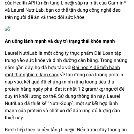
của
Health API
từ nền tảng Line@ sắp ra mắt của
Garmin
®
và Laurel NutriLab, bạn có thể tận dụng công nghệ đeo
trên người để ăn và theo dõi sức khỏe.
Ăn uống lành mạnh và duy trì trạng thái khỏe mạnh
Laurel NutriLab là một công ty thực phẩm Đài Loan tập
trung vào sức khỏe và dinh dưỡng cân bằng. Trong những
năm gần đây, họ đã hợp tác với
Đại học Y để tiến hành
một thử nghiệm lâm sàng
về tác động của lượng protein
nạp vào, kết quả đã chứng minh rằng lượng tiêu thụ
protein hàng ngày phải đạt ít nhất 1,2 gram/kg/người để
duy trì khối lượng cơ thể. Sử dụng thông tin này, Laurel
NutriLab đã thiết kế “Nutri-Soup”, một sự kết hợp lành
mạnh của protein và chất xơ để đáp ứng đủ lượng cần
thiết này.
Bước tiếp theo là nền tảng Line@ . Nếu trước đây thông tin