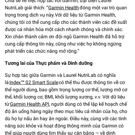
Chia sẻ về việc hợp tác với Garmin, đại diện Laurel
NutriLab giải thích: “
Garmin Health
đóng một vai trò quan
trọng trong dịch vụ này.Với dữ liệu từ Garmin Health,
chúng tôi có thể cung cấp cho các thành viên các đề xuất
được cá nhân hóa một cách nhanh chóng và chính xác.
Xin chân thành cảm ơn đội ngũ Garmin Health đã hỗ trợ
cung cấp thông tin này, cũng như việc họ không ngừng
phát triển các chức năng mở rộng.”
Tương lai của Thực phẩm và Dinh dưỡng
Sự hợp tác giữa Garmin và Laurel NutriLab có nghĩa
là
Index™ S2 Smart Scale
có thể thu được thông tin về cơ
thể người dùng, bao gồm trọng lượng cơ thể, lượng mỡ cơ
thể, khối lượng cơ, BMI, khối lượng xương, v.v. Với dữ liệu
từ
Garmin Health API
, người dùng có thể lập kế hoạch chế
độ ăn uống hàng ngày theo mục tiêu cá nhân của họ, cho
dù họ tự nấu ăn hay ăn ngoài. Điều này, cùng với các tính
năng sức khỏe và hoạt động thông minh của Garmin có
thể giúp người dùng tìm thấy sự cân bằng — về dinh