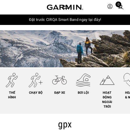
0
Total
items
in
Đặt trước CIRQA Smart Band ngay tại đây!
cart:
0
THỂ
CHẠY BỘ
ĐẠP XE
BƠI LỘI
HOẠT
HE
HÌNH
ĐỘNG
& 
NGOÀI
TRỜI
gpx