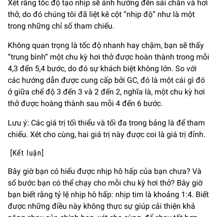
Xét rằng tốc độ tạo nhịp sẽ ảnh hưởng đến sải chân và hơi
thở, do đó chúng tôi đã liệt kê cột “nhịp độ” như là một
trong những chỉ số tham chiếu.
Không quan trọng là tốc độ nhanh hay chậm, bạn sẽ thấy
“trung bình” một chu kỳ hơi thở được hoàn thành trong mỗi
4,3 đến 5,4 bước, do đó sự khách biệt không lớn. So với
các hướng dẫn được cung cấp bởi GC, đó là một cái gì đó
ở giữa chế độ 3 đến 3 và 2 đến 2, nghĩa là, một chu kỳ hơi
thở được hoàng thành sau mỗi 4 đến 6 bước.
Lưu ý: Các giá trị tối thiểu và tối đa trong bảng là để tham
chiếu. Xét cho cùng, hai giá trị này được coi là giá trị đỉnh.
[Kết luận]
Bây giờ bạn có hiểu được nhịp hô hấp của bạn chưa? Và
số bước bạn có thể chạy cho mỗi chu kỳ hơi thở? Bây giờ
bạn biết rằng tỷ lệ nhịp hô hấp: nhịp tim là khoảng 1:4. Biết
được những điều này không thực sự giúp cải thiện khả