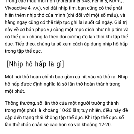
Trong các mẫu mới hơn (
Forerunner 945
,
Fenix 6
,
MARQ
,
Vivoactive 4
, v.v.), với dải nhịp tim, bạn cũng có thể phát
hiện thêm nhịp thở của mình (chỉ đối với một số mẫu), và
hàng ngay cũng có thể tiếp tục ghi lại suốt cả ngày. Giá trị
này về cơ bản phục vụ cùng một mục đích như nhịp tim và
có thể giúp chúng ta theo dõi cường độ kịp thời khi tập thể
dục. Tiếp theo, chúng ta sẽ xem cách áp dụng nhịp hô hấp
trong tập thể dục.
[Nhịp hô hấp là gì]
Một hơi thở hoàn chỉnh bao gồm cả hít vào và thở ra. Nhịp
hô hấp được định nghĩa là số lần thở hoàn thành trong
một phút.
Thông thường, số lần thở của một người trưởng thành
trong một phút là khoảng 10-20 lần; tuy nhiên, điều này đề
cập đến trạng thái không tập thể dục. Khi tập thể dục, số
lần thở chắc chắn sẽ cao hơn so với khoảng 12-20.