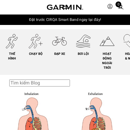
0
Total
items
in
Đặt trước CIRQA Smart Band ngay tại đây!
cart:
0
THỂ
CHẠY BỘ
ĐẠP XE
BƠI LỘI
HOẠT
HE
HÌNH
ĐỘNG
& 
NGOÀI
TRỜI