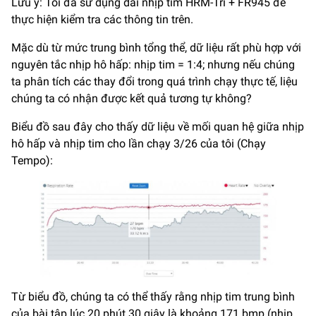
Lưu ý: Tôi đã sử dụng dải nhịp tim HRM-Tri + FR945 để
thực hiện kiểm tra các thông tin trên.
Mặc dù từ mức trung bình tổng thể, dữ liệu rất phù hợp với
nguyên tắc nhịp hô hấp: nhịp tim = 1:4; nhưng nếu chúng
ta phân tích các thay đổi trong quá trình chạy thực tế, liệu
chúng ta có nhận được kết quả tương tự không?
Biểu đồ sau đây cho thấy dữ liệu về mối quan hệ giữa nhịp
hô hấp và nhịp tim cho lần chạy 3/26 của tôi (Chạy
Tempo):
Từ biểu đồ, chúng ta có thể thấy rằng nhịp tim trung bình
của bài tập lúc 20 phút 30 giây là khoảng 171 bmp (nhịp