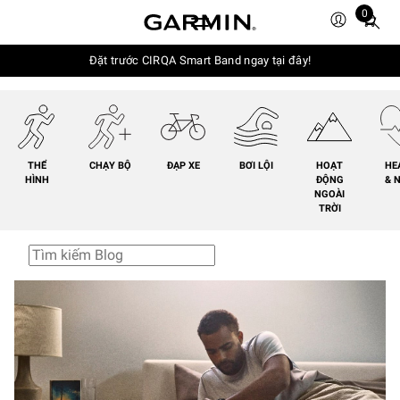
0
Total
items
in
Đặt trước CIRQA Smart Band ngay tại đây!
cart:
0
THỂ
CHẠY BỘ
ĐẠP XE
BƠI LỘI
HOẠT
HE
HÌNH
ĐỘNG
& 
NGOÀI
TRỜI