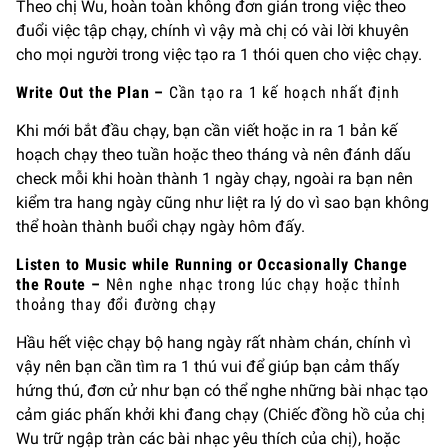
Theo chị Wu, hoàn toàn không đơn giản trong việc theo
đuổi việc tập chạy, chính vì vậy mà chị có vài lời khuyên
cho mọi người trong việc tạo ra 1 thói quen cho việc chạy.
Write Out the Plan –
Cần tạo ra 1 kế hoạch nhất định
Khi mới bắt đầu chạy, bạn cần viết hoặc in ra 1 bản kế
hoạch chạy theo tuần hoặc theo tháng và nên đánh dấu
check mỗi khi hoàn thành 1 ngày chạy, ngoài ra bạn nên
kiểm tra hang ngày cũng như liệt ra lý do vì sao bạn không
thể hoàn thành buổi chạy ngày hôm đấy.
Listen to Music while Running or Occasionally Change
the Route –
Nên nghe nhạc trong lúc chạy hoặc thỉnh
thoảng thay đổi đường chạy
Hầu hết việc chạy bộ hang ngày rất nhàm chán, chính vì
vậy nên bạn cần tìm ra 1 thú vui để giúp bạn cảm thấy
hứng thú, đơn cử như bạn có thể nghe những bài nhạc tạo
cảm giác phấn khởi khi đang chạy (Chiếc đồng hồ của chị
Wu trữ ngập tràn các bài nhạc yêu thích của chị), hoặc