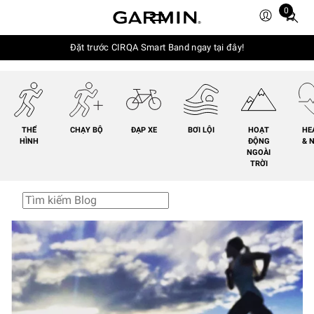
0
Total
items
in
Đặt trước CIRQA Smart Band ngay tại đây!
cart:
0
THỂ
CHẠY BỘ
ĐẠP XE
BƠI LỘI
HOẠT
HE
HÌNH
ĐỘNG
& 
NGOÀI
TRỜI