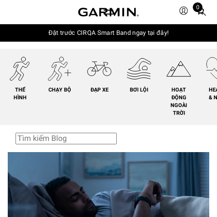
0
Total
items
in
Đặt trước CIRQA Smart Band ngay tại đây!
cart:
0
THỂ
CHẠY BỘ
ĐẠP XE
BƠI LỘI
HOẠT
HE
HÌNH
ĐỘNG
& 
NGOÀI
TRỜI