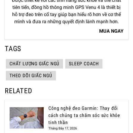
Được thiết kế với các tính năng sức khỏe và thể chất
tiên tiến, đồng hồ thông minh GPS Venu 4 là thiết bị
hỗ trợ đeo trên cổ tay giúp bạn hiểu rõ hơn về cơ thể
mình và đưa ra những quyết định lành mạnh hơn.
MUA NGAY
TAGS
CHẤT LƯỢNG GIẤC NGỦ
SLEEP COACH
THEO DÕI GIẤC NGỦ
RELATED
Công nghệ đeo Garmin: Thay đổi
cách chúng ta chăm sóc sức khỏe
tinh thần
Tháng Bảy 17, 2026