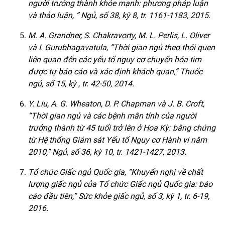
người trưởng thành khỏe mạnh: phương pháp luận
và thảo luận, ” Ngủ, số 38, kỳ 8, tr. 1161-1183, 2015.
M. A. Grandner, S. Chakravorty, M. L. Perlis, L. Oliver
và I. Gurubhagavatula, “Thời gian ngủ theo thói quen
liên quan đến các yếu tố nguy cơ chuyển hóa tim
được tự báo cáo và xác định khách quan,” Thuốc
ngủ, số 15, kỳ , tr. 42-50, 2014.
Y. Liu, A. G. Wheaton, D. P. Chapman và J. B. Croft,
“Thời gian ngủ và các bệnh mãn tính của người
trưởng thành từ 45 tuổi trở lên ở Hoa Kỳ: bằng chứng
từ Hệ thống Giám sát Yếu tố Nguy cơ Hành vi năm
2010,” Ngủ, số 36, kỳ 10, tr. 1421-1427, 2013.
Tổ chức Giấc ngủ Quốc gia, “Khuyến nghị về chất
lượng giấc ngủ của Tổ chức Giấc ngủ Quốc gia: báo
cáo đầu tiên,” Sức khỏe giấc ngủ, số 3, kỳ 1, tr. 6-19,
2016.