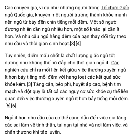
Các chuyên gia, ví dụ như những người trong
Tổ chức Giấc
ngủ Quốc gia
, khuyên một người trưởng thành khỏe mạnh
nên ngủ từ
bảy đến chín tiếng
mỗi đêm. Một số người
đương nhiên cần ngủ nhiều hơn, một số khác lại cần ít
hơn. Và nhu cầu ngủ hàng đêm của bạn thay đổi tùy theo
nhu cầu và thời gian sinh hoạt.[3] [4]
Tuy nhiên, điểm mấu chốt là chất lượng giấc ngủ tốt
dường như không thể bù đắp cho thời gian ngủ ít.
Các
nghiên cứu chỉ ra
mối liên kết giữa việc thường xuyên ngủ
ít hơn bảy tiếng mỗi đêm với hàng loạt các kết quả sức
khỏe kém. [3] Tăng cân, béo phì, huyết áp cao, bệnh tim
mạch và đột quỵ là tất cả các nguy cơ sức khỏe cụ thể liên
quan đến việc thường xuyên ngủ ít hơn bảy tiếng mỗi đêm.
[5] [6]
Ngủ ít hơn nhu cầu của cơ thể cũng dẫn đến việc gia tăng
các sai lầm về tinh thần, tai nạn tại nhà và nơi làm việc, và
chấn thương khi tập luyện.