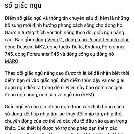
số giấc ngủ
Điểm số giấc ngủ và thông tin chuyên sâu đi kèm là những
bổ sung mới định hướng phong cách sống cho đồng hồ
Garmin tương thích với tính năng theo dõi giấc ngủ nâng
cao. Bao gồm
dòng Venu 2
,
dòng fēnix 6 and fēnix 6 solar
,
dòng Descent MK2
,
dòng tactix Delta
,
Enduro
,
Forerunner
745
,
dòng Forerunner 945
và
dòng công cụ đồng hồ
MARQ
.
Theo dõi giấc ngủ nâng cao được thiết kế để nhận biết thời
điểm bạn đi vào giấc ngủ, thời điểm thức dậy và các giai
đoạn ngủ diễn ra trong đêm. Điều này bao gồm các giai
đoạn ngủ nông, ngủ sâu và ngủ mơ (REM).
Giấc ngủ và các giai đoạn ngủ được xác định bằng cách
sử dụng kết hợp nhịp tim, sự thay đổi nhịp tim, nhịp thở,
chuyển động của cơ thể và các yếu tố đầu vào quan trọng
khác. Các thiết bị được hỗ trợ cho phép bạn thêm các