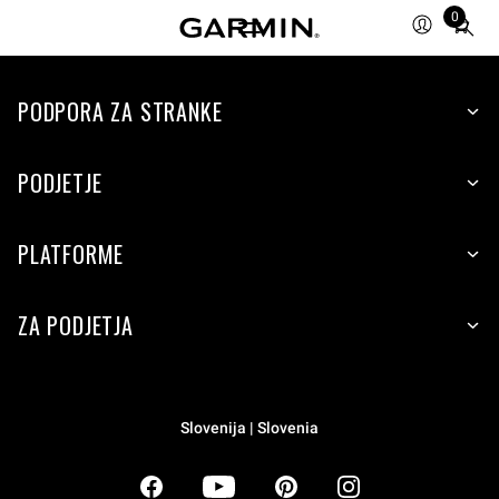
0
Total
items
in
PODPORA ZA STRANKE
cart:
0
PODJETJE
PLATFORME
ZA PODJETJA
Slovenija | Slovenia