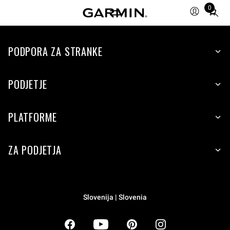
0
Total
items
in
PODPORA ZA STRANKE
cart:
0
PODJETJE
PLATFORME
ZA PODJETJA
Slovenija | Slovenia