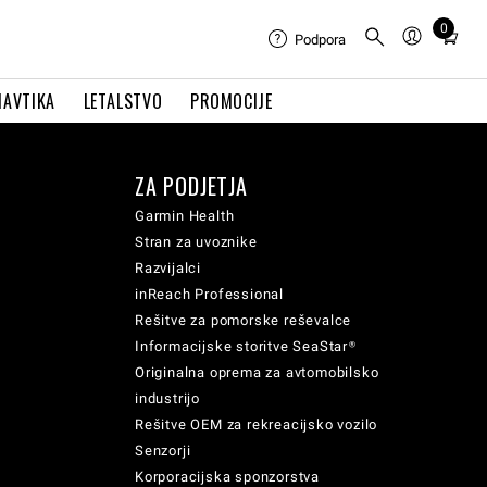
0
Total
Podpora
items
in
NAVTIKA
LETALSTVO
PROMOCIJE
cart:
0
ZA PODJETJA
Garmin Health
Stran za uvoznike
Razvijalci
inReach Professional
Rešitve za pomorske reševalce
Informacijske storitve SeaStar®
Originalna oprema za avtomobilsko
industrijo
Rešitve OEM za rekreacijsko vozilo
Senzorji
Korporacijska sponzorstva