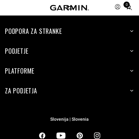
0
Total
items
in
PODPORA ZA STRANKE
cart:
0
PODJETJE
PLATFORME
ZA PODJETJA
Slovenija | Slovenia