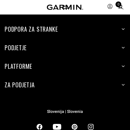
0
Total
items
in
PODPORA ZA STRANKE
cart:
0
PODJETJE
PLATFORME
ZA PODJETJA
Slovenija | Slovenia