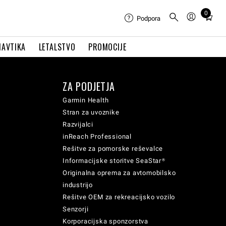
0
Total
Podpora
items
in
NAVTIKA
LETALSTVO
PROMOCIJE
cart:
0
ZA PODJETJA
Garmin Health
Stran za uvoznike
Razvijalci
inReach Professional
Rešitve za pomorske reševalce
Informacijske storitve SeaStar®
Originalna oprema za avtomobilsko
industrijo
Rešitve OEM za rekreacijsko vozilo
Senzorji
Korporacijska sponzorstva