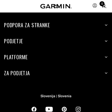
0
Total
items
in
PODPORA ZA STRANKE
cart:
0
PODJETJE
PLATFORME
ZA PODJETJA
Slovenija | Slovenia