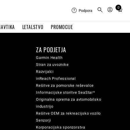
0
Total
Podpora
items
in
NAVTIKA
LETALSTVO
PROMOCIJE
cart:
0
ZA PODJETJA
Garmin Health
Stran za uvoznike
Razvijalci
inReach Professional
Rešitve za pomorske reševalce
Informacijske storitve SeaStar®
Originalna oprema za avtomobilsko
industrijo
Rešitve OEM za rekreacijsko vozilo
Senzorji
Korporacijska sponzorstva