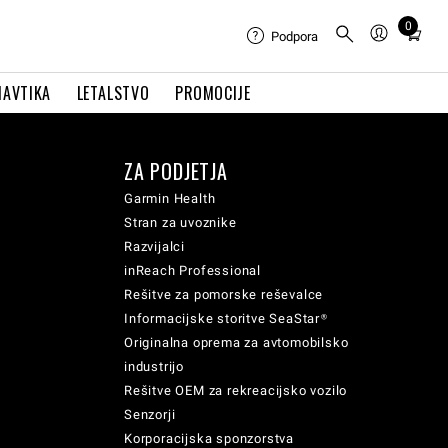
0
Total
Podpora
items
in
NAVTIKA
LETALSTVO
PROMOCIJE
cart:
0
ZA PODJETJA
Garmin Health
Stran za uvoznike
Razvijalci
inReach Professional
Rešitve za pomorske reševalce
Informacijske storitve SeaStar®
Originalna oprema za avtomobilsko
industrijo
Rešitve OEM za rekreacijsko vozilo
Senzorji
Korporacijska sponzorstva