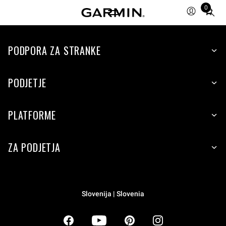
0
Total
items
in
PODPORA ZA STRANKE
cart:
0
PODJETJE
PLATFORME
ZA PODJETJA
Slovenija | Slovenia