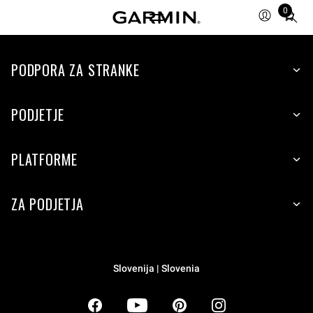
0
Total
items
in
PODPORA ZA STRANKE
cart:
0
PODJETJE
PLATFORME
ZA PODJETJA
Slovenija | Slovenia