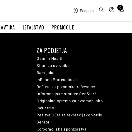
0
Total
Podpora
items
in
NAVTIKA
LETALSTVO
PROMOCIJE
cart:
0
ZA PODJETJA
Garmin Health
Stran za uvoznike
Razvijalci
inReach Professional
Rešitve za pomorske reševalce
Informacijske storitve SeaStar®
Originalna oprema za avtomobilsko
industrijo
Rešitve OEM za rekreacijsko vozilo
Senzorji
Korporacijska sponzorstva