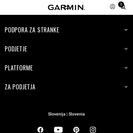
0
Total
items
in
PODPORA ZA STRANKE
cart:
0
PODJETJE
PLATFORME
ZA PODJETJA
Slovenija | Slovenia