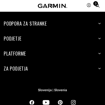
0
Total
items
in
PODPORA ZA STRANKE
cart:
0
PODJETJE
PLATFORME
ZA PODJETJA
Slovenija | Slovenia