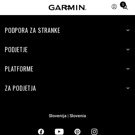
0
Total
items
in
PODPORA ZA STRANKE
cart:
0
PODJETJE
PLATFORME
ZA PODJETJA
Slovenija | Slovenia