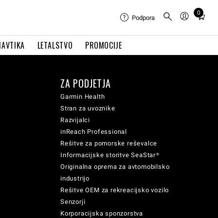
0
Total
Podpora
items
in
NAVTIKA
LETALSTVO
PROMOCIJE
cart:
0
ZA PODJETJA
Garmin Health
Stran za uvoznike
Razvijalci
inReach Professional
Rešitve za pomorske reševalce
Informacijske storitve SeaStar®
Originalna oprema za avtomobilsko
industrijo
Rešitve OEM za rekreacijsko vozilo
Senzorji
Korporacijska sponzorstva