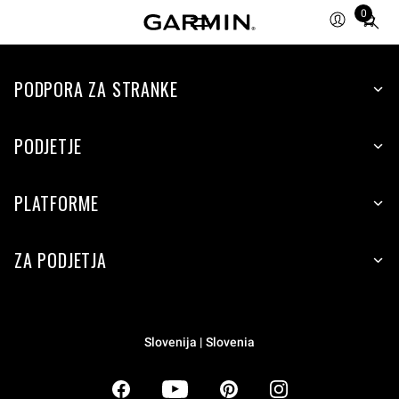
0
Total
items
in
PODPORA ZA STRANKE
cart:
0
PODJETJE
PLATFORME
ZA PODJETJA
Slovenija | Slovenia