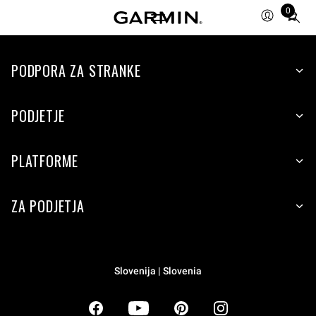
0
Total
items
in
PODPORA ZA STRANKE
cart:
0
PODJETJE
PLATFORME
ZA PODJETJA
Slovenija | Slovenia