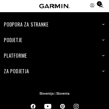
0
Total
items
in
PODPORA ZA STRANKE
cart:
0
PODJETJE
PLATFORME
ZA PODJETJA
Slovenija | Slovenia