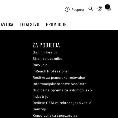
0
Total
Podpora
items
in
NAVTIKA
LETALSTVO
PROMOCIJE
cart:
0
ZA PODJETJA
Garmin Health
Stran za uvoznike
Razvijalci
inReach Professional
Rešitve za pomorske reševalce
Informacijske storitve SeaStar®
Originalna oprema za avtomobilsko
industrijo
Rešitve OEM za rekreacijsko vozilo
Senzorji
Korporacijska sponzorstva