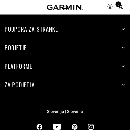
0
Total
items
in
PODPORA ZA STRANKE
cart:
0
PODJETJE
PLATFORME
ZA PODJETJA
Slovenija | Slovenia